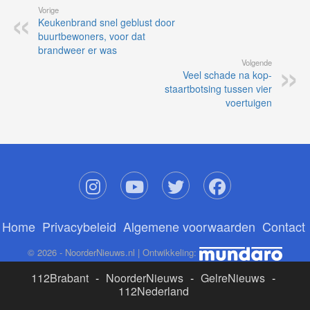
Vorige
Keukenbrand snel geblust door
buurtbewoners, voor dat
brandweer er was
Volgende
Veel schade na kop-
staartbotsing tussen vier
voertuigen
Home
Privacybeleid
Algemene voorwaarden
Contact
© 2026 - NoorderNieuws.nl | Ontwikkeling:
112Brabant
-
NoorderNieuws
-
GelreNieuws
-
112Nederland