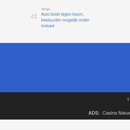
Vorige
Auto botst tegen boom,
bestuurder mogelijk onder
invloed
1
ADS:
Casino Nieu