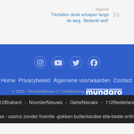
Volgende
Tientallen dode schapen langs
de weg. ‘Bedankt wolf’
Home
Privacybeleid
Algemene voorwaarden
Contact
© 2026 - NoorderNieuws.nl | Ontwikkeling:
12Brabant
-
NoorderNieuws
-
GelreNieuws
-
112Nederlan
ws
-
casino zonder licentie
-
gokken buitenlandse site
-
beste onli