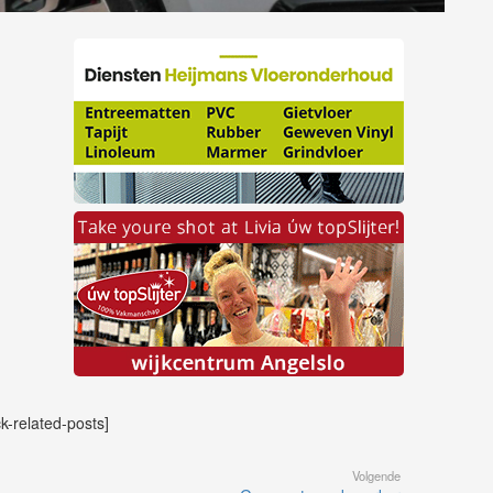
ck-related-posts]
Volgende