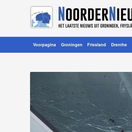
Voorpagina
Groningen
Friesland
Drenthe