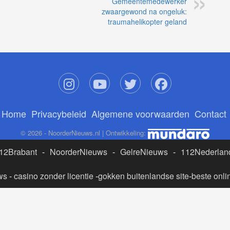
Gemeentemedewerker
zwaargewond na ongeluk:
traumahelikopter geland
Home
Privacybeleid
Algemene voorwaarden
Contact
© 2026 - NoorderNieuws.nl | Ontwikkeling:
12Brabant
-
NoorderNieuws
-
GelreNieuws
-
112Nederlan
ws
-
casino zonder licentie
-
gokken buitenlandse site
-
beste onli