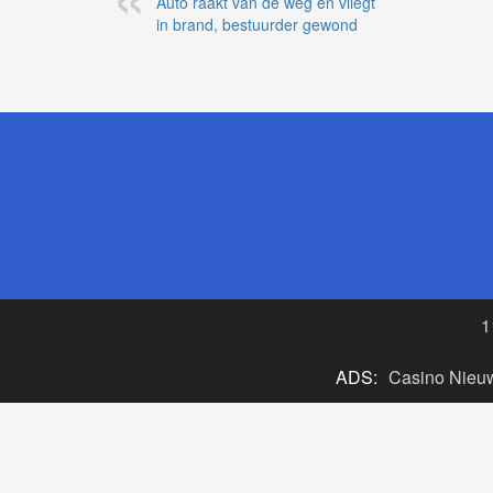
Auto raakt van de weg en vliegt
in brand, bestuurder gewond
1
ADS:
Casino Nieu