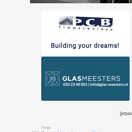
[jetpa
Vorige