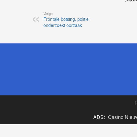
Vorige
Frontale botsing, politie
onderzoekt oorzaak
1
ADS:
Casino Nieu