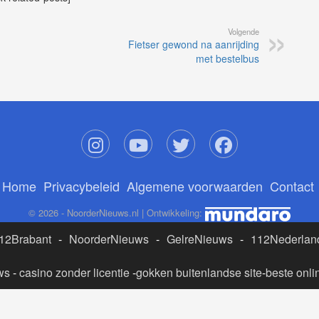
Volgende
Fietser gewond na aanrijding
met bestelbus
Home
Privacybeleid
Algemene voorwaarden
Contact
© 2026 - NoorderNieuws.nl | Ontwikkeling:
12Brabant
-
NoorderNieuws
-
GelreNieuws
-
112Nederlan
ws
-
casino zonder licentie
-
gokken buitenlandse site
-
beste onli