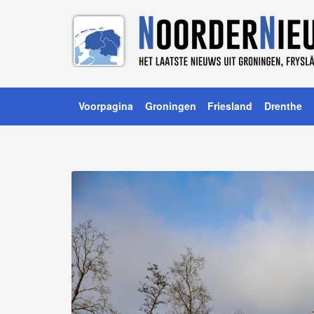
Voorpagina
Groningen
Friesland
Drenthe