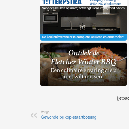
[jetpa
Vorige
Gewonde bij kop-staartbotsing