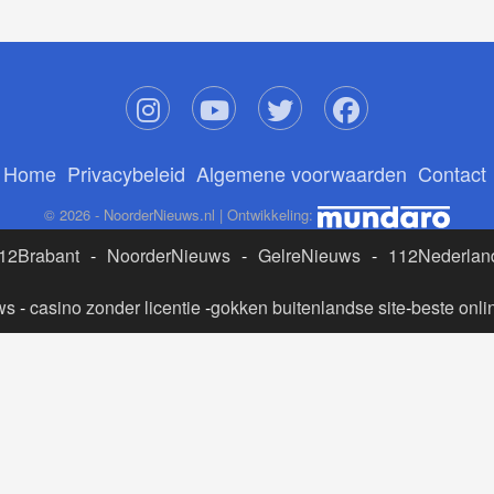
Home
Privacybeleid
Algemene voorwaarden
Contact
© 2026 - NoorderNieuws.nl | Ontwikkeling:
12Brabant
-
NoorderNieuws
-
GelreNieuws
-
112Nederlan
ws
-
casino zonder licentie
-
gokken buitenlandse site
-
beste onli