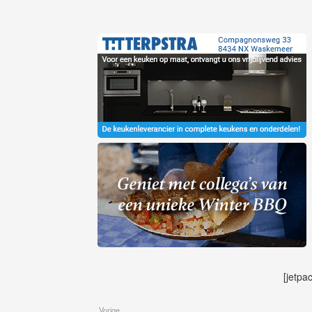
[jetpa
Vorige