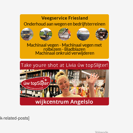
ck-related-posts]
Volgende