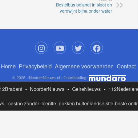
Bestelbus belandt in sloot en
verdwijnt bijna onder water
Home
Privacybeleid
Algemene voorwaarden
Contact
© 2026 - NoorderNieuws.nl | Ontwikkeling:
12Brabant
-
NoorderNieuws
-
GelreNieuws
-
112Nederlan
ws
-
casino zonder licentie
-
gokken buitenlandse site
-
beste onli