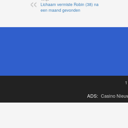
Lichaam vermiste Robin (38) na
een maand gevonden
1
ADS:
Casino Nieu