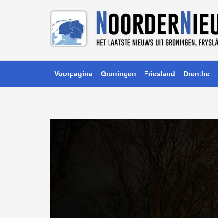
Voorpagina
Groningen
Friesland
Drenthe