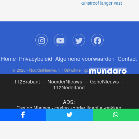
kunstroof langer vast
Home
Privacybeleid
Algemene voorwaarden
Contact
© 2026 - NoorderNieuws.nl | Ontwikkeling:
112Brabant
-
NoorderNieuws
-
GelreNieuws
-
112Nederland
ADS:
Casino Nieuws
-
casino zonder licentie
-
gokken
buitenlandse site
-
beste online casino nederland