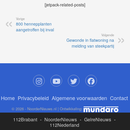
[jetpack-related-posts]
Vorige
800 hennepplanten
aangetroffen bij inval
Volgende
Gewonde in flatwoning na
melding van steekpartij
Home
Privacybeleid
Algemene voorwaarden
Contact
© 2026 - NoorderNieuws.nl | Ontwikkeling:
112Brabant
-
NoorderNieuws
-
GelreNieuws
-
112Nederland