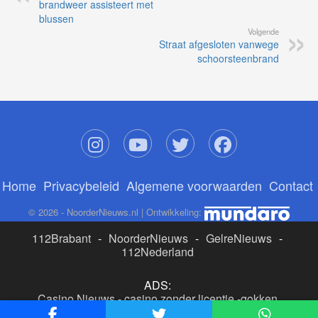
brandweer assisteert met
blussen
Volgende
Straat afgesloten vanwege
schoorsteenbrand
Home
Privacybeleid
Algemene voorwaarden
Contact
© 2026 - NoorderNieuws.nl | Ontwikkeling:
112Brabant
-
NoorderNieuws
-
GelreNieuws
-
112Nederland
ADS:
Casino Nieuws
-
casino zonder licentie
-
gokken
buitenlandse site
-
beste online casino nederland