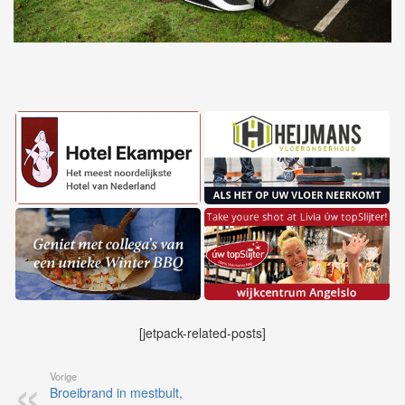
[jetpack-related-posts]
Vorige
Broeibrand in mestbult,