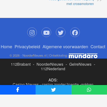
met crossmotoren
Home
Privacybeleid
Algemene voorwaarden
Contact
© 2026 - NoorderNieuws.nl | Ontwikkeling:
112Brabant
-
NoorderNieuws
-
GelreNieuws
-
112Nederland
ADS:
Casino Nieuws
-
casino zonder licentie
-
gokken
buitenlandse site
-
beste online casino nederland