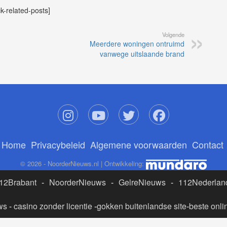
ck-related-posts]
Volgende
Meerdere woningen ontruimd
vanwege uitslaande brand
Home
Privacybeleid
Algemene voorwaarden
Contact
© 2026 - NoorderNieuws.nl | Ontwikkeling:
12Brabant
-
NoorderNieuws
-
GelreNieuws
-
112Nederlan
ws
-
casino zonder licentie
-
gokken buitenlandse site
-
beste onli