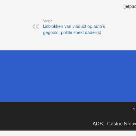
[jetpa
Vorige
IJsblokken van viaduct op auto’s
gegooid, politie zoekt dader(s)
1
ADS:
Casino Nieu