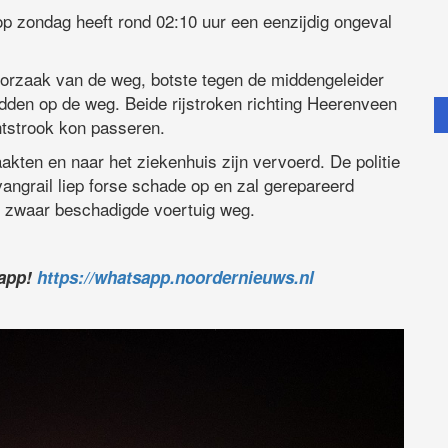
op zondag heeft rond 02:10 uur een eenzijdig ongeval
orzaak van de weg, botste tegen de middengeleider
idden op de weg. Beide rijstroken richting Heerenveen
htstrook kon passeren.
akten en naar het ziekenhuis zijn vervoerd. De politie
angrail liep forse schade op en zal gerepareerd
t zwaar beschadigde voertuig weg.
sapp!
https://whatsapp.noordernieuws.nl