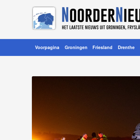
Voorpagina
Groningen
Friesland
Drenthe