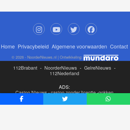
Home
Privacybeleid
Algemene voorwaarden
Contact
© 2026 - NoorderNieuws.nl | Ontwikkeling:
112Brabant
-
NoorderNieuws
-
GelreNieuws
-
112Nederland
ADS:
Casino Nieuws
-
casino zonder licentie
-
gokken
buitenlandse site
-
beste online casino nederland