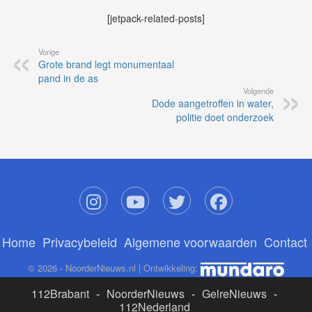
[jetpack-related-posts]
Vorige
Grote brand legt monumentaal
pand in de as
Volgende
Dode aangetroffen in water,
politie doet onderzoek
Home
Privacybeleid
Algemene voorwaarden
Contact
© 2026 - NoorderNieuws.nl | Ontwikkeling:
112Brabant
-
NoorderNieuws
-
GelreNieuws
-
112Nederland