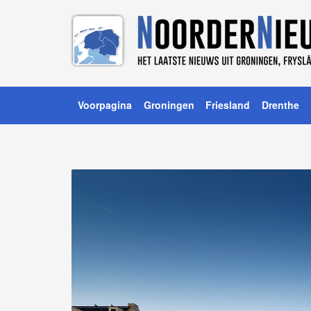
Voorpagina
Groningen
Friesland
Drenthe