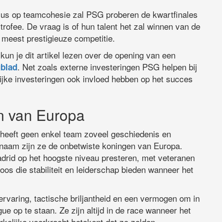
ocus op teamcohesie zal PSG proberen de kwartfinales
trofee. De vraag is of hun talent het zal winnen van de
s meest prestigieuze competitie.
un je dit artikel lezen over de opening van een
. Net zoals externe investeringen PSG helpen bij
gblad
ijke investeringen ook invloed hebben op het succes
n van Europa
eeft geen enkel team zoveel geschiedenis en
n naam zijn ze de onbetwiste koningen van Europa.
Madrid op het hoogste niveau presteren, met veteranen
s die stabiliteit en leiderschap bieden wanneer het
ervaring, tactische briljantheid en een vermogen om in
 op te staan. Ze zijn altijd in de race wanneer het
rkelijke veerkracht betekent dat ze zelden