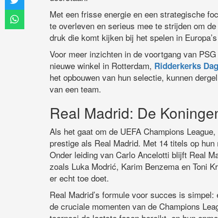
Met een frisse energie en een strategische f
te overleven en serieus mee te strijden om de 
druk die komt kijken bij het spelen in Europa’
Voor meer inzichten in de voortgang van PSG k
nieuwe winkel in Rotterdam,
Ridderkerks Da
het opbouwen van hun selectie, kunnen dergel
van een team.
Real Madrid: De Koninge
Als het gaat om de UEFA Champions League, h
prestige als Real Madrid. Met 14 titels op hu
Onder leiding van Carlo Ancelotti blijft Real 
zoals Luka Modrić, Karim Benzema en Toni Kroo
er echt toe doet.
Real Madrid’s formule voor succes is simpel: 
de cruciale momenten van de Champions League
toernooi de laatste fasen bereikt, en hun opme