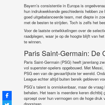
Bayern’s consistentie in Europa is ongeëvena
hun indrukwekkende geschiedenis hebben ze he
goed uitgebalanceerde team, met diepte in zowe
met de besten te strijden. Toch is zelfs het b
Voor de laatste ontwikkelingen over de selecti
raadplegen, waar je op de hoogte blijft van h
te winnen.
Paris Saint-Germain: De 
Paris Saint-Germain (PSG) heeft jarenlang zwa
vol superster-spelers opgebouwd. Met Messi,
PSG een van de gevaarlijkste ter wereld. Ond
League echter altijd buiten bereik gebleven v
PSG’s talent is onmiskenbaar, maar de vraag bl
behalen. Het team is meerdere keren dichtbij
oproept over hun vermogen om de hoge druk v
doorstaan.