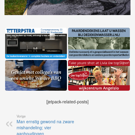
[jetpack-related-posts]
Vorige
Man ernstig gewond na zware
mishandeling; vier
aanhoudingen