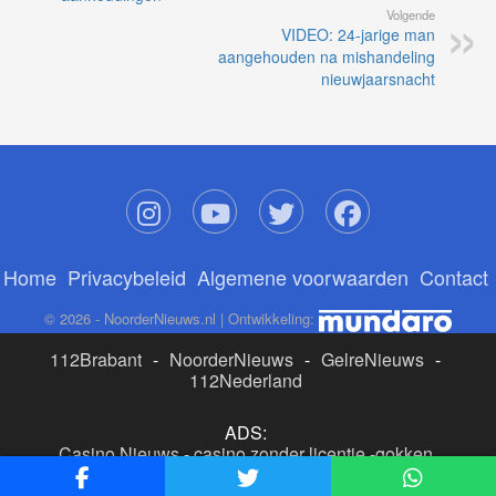
Volgende
VIDEO: 24-jarige man
aangehouden na mishandeling
nieuwjaarsnacht
Home
Privacybeleid
Algemene voorwaarden
Contact
© 2026 - NoorderNieuws.nl | Ontwikkeling:
112Brabant
-
NoorderNieuws
-
GelreNieuws
-
112Nederland
ADS:
Casino Nieuws
-
casino zonder licentie
-
gokken
buitenlandse site
-
beste online casino nederland