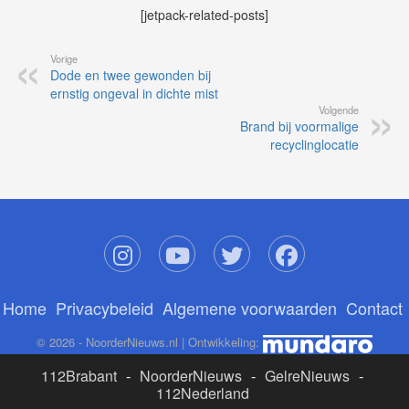
[jetpack-related-posts]
Vorige
Dode en twee gewonden bij
ernstig ongeval in dichte mist
Volgende
Brand bij voormalige
recyclinglocatie
Home
Privacybeleid
Algemene voorwaarden
Contact
© 2026 - NoorderNieuws.nl | Ontwikkeling:
112Brabant
-
NoorderNieuws
-
GelreNieuws
-
112Nederland