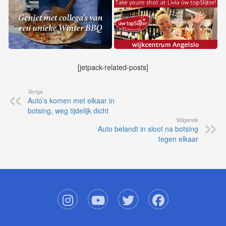
[jetpack-related-posts]
Vorige
Auto’s komen met elkaar in
botsing, weg tijdelijk dicht
Volgende
Auto belandt in sloot na botsing
tegen elkaar