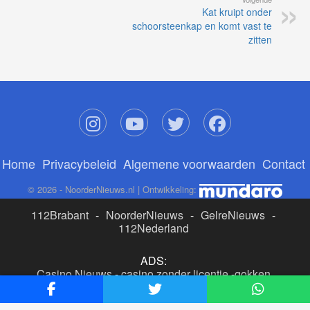
Kat kruipt onder
schoorsteenkap en komt vast te
zitten
Home
Privacybeleid
Algemene voorwaarden
Contact
© 2026 - NoorderNieuws.nl | Ontwikkeling:
112Brabant
-
NoorderNieuws
-
GelreNieuws
-
112Nederland
ADS:
Casino Nieuws
-
casino zonder licentie
-
gokken
buitenlandse site
-
beste online casino nederland