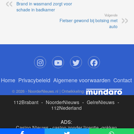
Brand in wasmand zorgt voor
schade in badkamer
Volgende
Fietser gewond bij botsing met
auto
Home
Privacybeleid
Algemene voorwaarden
Contact
© 2026 - NoorderNieuws.nl | Ontwikkeling:
112Brabant
-
NoorderNieuws
-
GelreNieuws
-
112Nederland
ADS:
Casino Nieuws
-
casino zonder licentie
-
gokken
buitenlandse site
-
beste online casino nederland