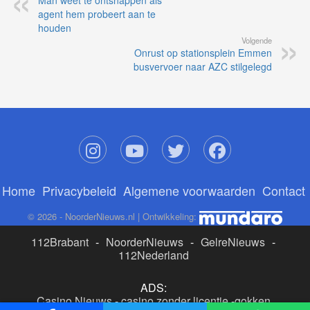
Man weet te ontsnappen als
agent hem probeert aan te
houden
Volgende
Onrust op stationsplein Emmen
busvervoer naar AZC stilgelegd
Home
Privacybeleid
Algemene voorwaarden
Contact
© 2026 - NoorderNieuws.nl | Ontwikkeling:
112Brabant
-
NoorderNieuws
-
GelreNieuws
-
112Nederland
ADS:
Casino Nieuws
-
casino zonder licentie
-
gokken