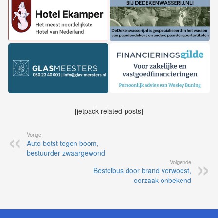
[jetpack-related-posts]
Vorige
Auto botst tegen boom,
bestuurder zwaargewond
Volgende
Bestelbus door brand verwoest,
oorzaak onbekend