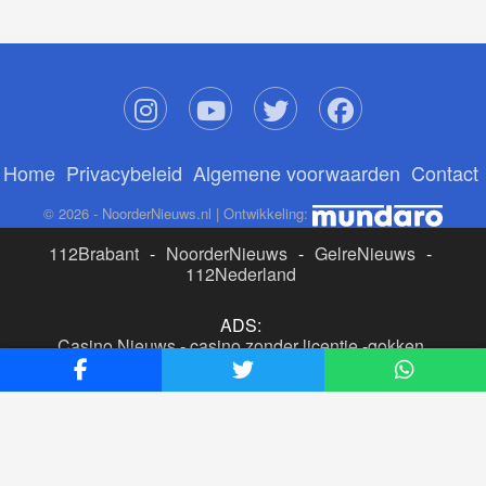
Home
Privacybeleid
Algemene voorwaarden
Contact
© 2026 - NoorderNieuws.nl | Ontwikkeling:
112Brabant
-
NoorderNieuws
-
GelreNieuws
-
112Nederland
ADS:
Casino Nieuws
-
casino zonder licentie
-
gokken
buitenlandse site
-
beste online casino nederland