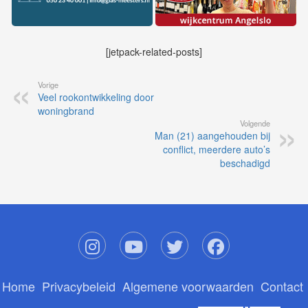
[jetpack-related-posts]
Vorige
Veel rookontwikkeling door
woningbrand
Volgende
Man (21) aangehouden bij
conflict, meerdere auto’s
beschadigd
Home
Privacybeleid
Algemene voorwaarden
Contact