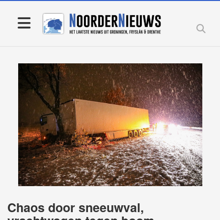
Chaos door sneeuwval,