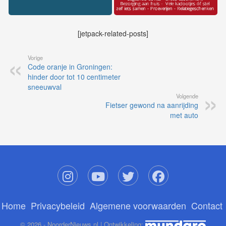
[jetpack-related-posts]
Vorige
Code oranje in Groningen:
hinder door tot 10 centimeter
sneeuwval
Volgende
Fietser gewond na aanrijding
met auto
Home
Privacybeleid
Algemene voorwaarden
Contact
© 2026 - NoorderNieuws.nl | Ontwikkeling: