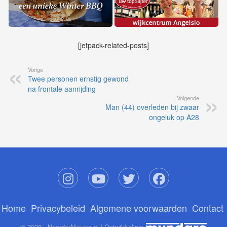
[jetpack-related-posts]
Vorige
Twee personen ernstig gewond
na frontale aanrijding
Volgende
Man (44) overleden bij zwaar
ongeluk op A28
Home
Privacybeleid
Algemene voorwaarden
Contact