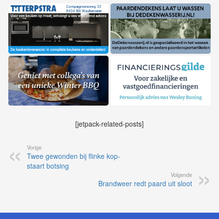
[jetpack-related-posts]
Vorige
Twee gewonden bij flinke kop-
staart botsing
Volgende
Brandweer redt paard uit sloot