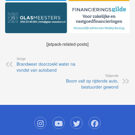
[jetpack-related-posts]
Vorige
Brandweer doorzoekt water na
vondst van autoband
Volgende
Boom valt op rijdende auto,
bestuurder gewond