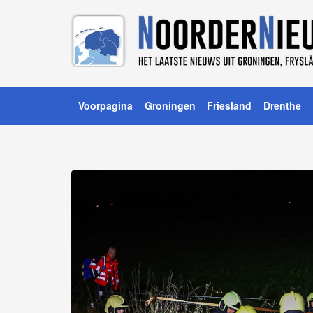
Voorpagina
Groningen
Friesland
Drenthe