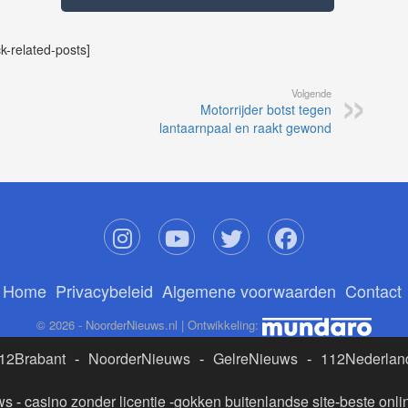
ck-related-posts]
Volgende
Motorrijder botst tegen
lantaarnpaal en raakt gewond
Home
Privacybeleid
Algemene voorwaarden
Contact
© 2026 - NoorderNieuws.nl | Ontwikkeling:
12Brabant
-
NoorderNieuws
-
GelreNieuws
-
112Nederlan
ws
-
casino zonder licentie
-
gokken buitenlandse site
-
beste onli