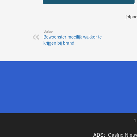
[jetpa
Vorige
Bewoonster moeilijk wakker te
krijgen bij brand
1
ADS:
Casino Nieu