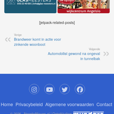
[jetpack-related-posts]
Vorige
Brandweer komt in actie voor
zinkende woonboot
Volgende
Automobilist gewond na ongeval
in tunnelbak
Home
Privacybeleid
Algemene voorwaarden
Contact
© 2026 - NoorderNieuws.nl | Ontwikkeling: