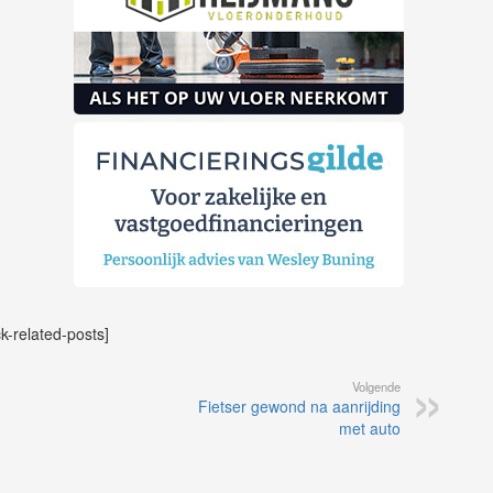
ck-related-posts]
Volgende
Fietser gewond na aanrijding
met auto