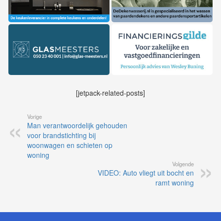
[jetpack-related-posts]
Vorige
Man verantwoordelijk gehouden
voor brandstichting bij
woonwagen en schieten op
woning
Volgende
VIDEO: Auto vliegt uit bocht en
ramt woning