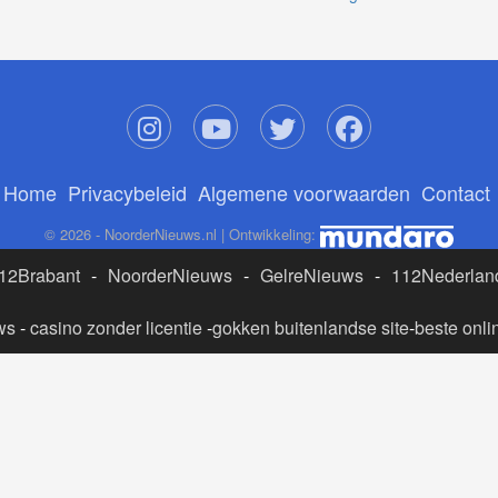
Home
Privacybeleid
Algemene voorwaarden
Contact
© 2026 - NoorderNieuws.nl | Ontwikkeling:
12Brabant
-
NoorderNieuws
-
GelreNieuws
-
112Nederlan
ws
-
casino zonder licentie
-
gokken buitenlandse site
-
beste onli