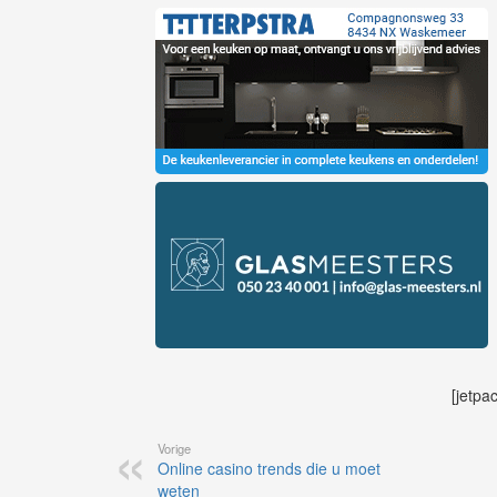
[jetpa
Vorige
Online casino trends die u moet
weten