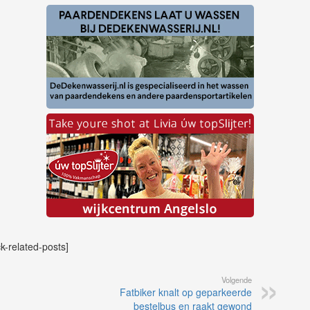
ck-related-posts]
Volgende
Fatbiker knalt op geparkeerde
bestelbus en raakt gewond