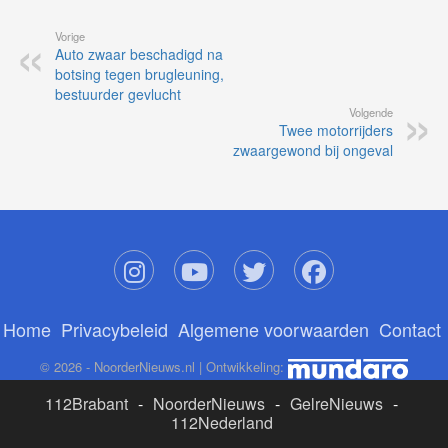
Vorige
Auto zwaar beschadigd na
botsing tegen brugleuning,
bestuurder gevlucht
Volgende
Twee motorrijders
zwaargewond bij ongeval
Home
Privacybeleid
Algemene voorwaarden
Contact
© 2026 - NoorderNieuws.nl | Ontwikkeling:
112Brabant
-
NoorderNieuws
-
GelreNieuws
-
112Nederland