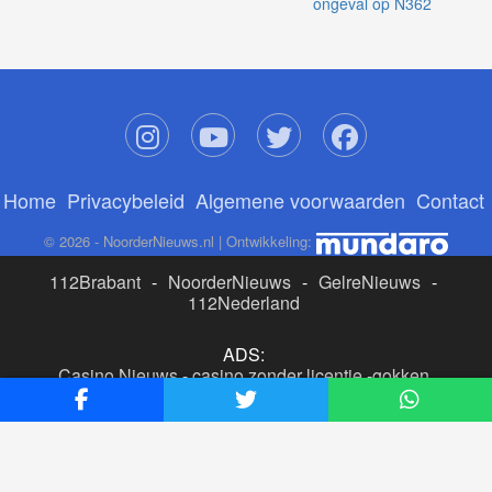
ongeval op N362
Home
Privacybeleid
Algemene voorwaarden
Contact
© 2026 - NoorderNieuws.nl | Ontwikkeling:
112Brabant
-
NoorderNieuws
-
GelreNieuws
-
112Nederland
ADS:
Casino Nieuws
-
casino zonder licentie
-
gokken
buitenlandse site
-
beste online casino nederland