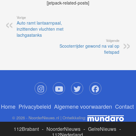
[jetpack-related-posts]
Vorige
Auto ramt lantaarnpaal,
inzittenden vluchten met
lachgastanks
Volgende
Scooterrijder gewond na val op
fietspad
Home
Privacybeleid
Algemene voorwaarden
Contact
© 2026 - NoorderNieuws.nl | Ontwikkeling:
112Brabant
-
NoorderNieuws
-
GelreNieuws
-
112Nederland