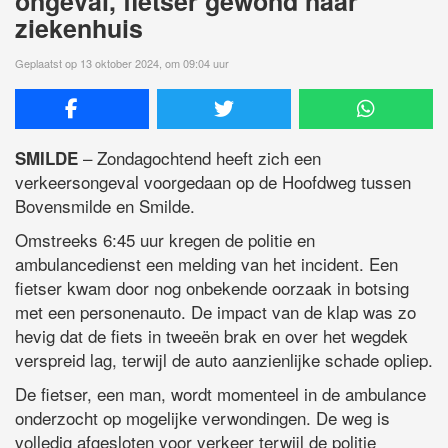
ongeval, fietser gewond naar
ziekenhuis
Geplaatst op 13 oktober 2024, om 09:04 uur
– Zondagochtend heeft zich een
SMILDE
verkeersongeval voorgedaan op de Hoofdweg tussen
Bovensmilde en Smilde.
Omstreeks 6:45 uur kregen de politie en
ambulancedienst een melding van het incident. Een
fietser kwam door nog onbekende oorzaak in botsing
met een personenauto. De impact van de klap was zo
hevig dat de fiets in tweeën brak en over het wegdek
verspreid lag, terwijl de auto aanzienlijke schade opliep.
De fietser, een man, wordt momenteel in de ambulance
onderzocht op mogelijke verwondingen. De weg is
volledig afgesloten voor verkeer terwijl de politie