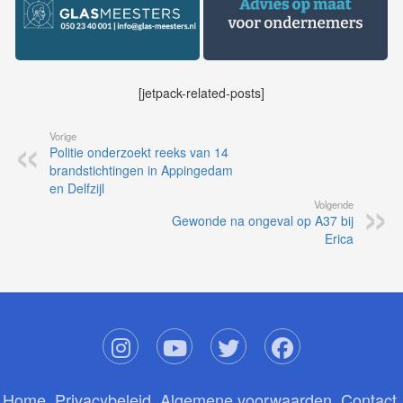
[jetpack-related-posts]
Vorige
Politie onderzoekt reeks van 14
brandstichtingen in Appingedam
en Delfzijl
Volgende
Gewonde na ongeval op A37 bij
Erica
Home
Privacybeleid
Algemene voorwaarden
Contact