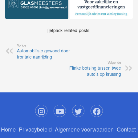
[jetpack-related-posts]
Vorige
Automobiliste gewond door
frontale aanrijding
Volgende
Flinke botsing tussen twee
auto’s op kruising
Home
Privacybeleid
Algemene voorwaarden
Contact