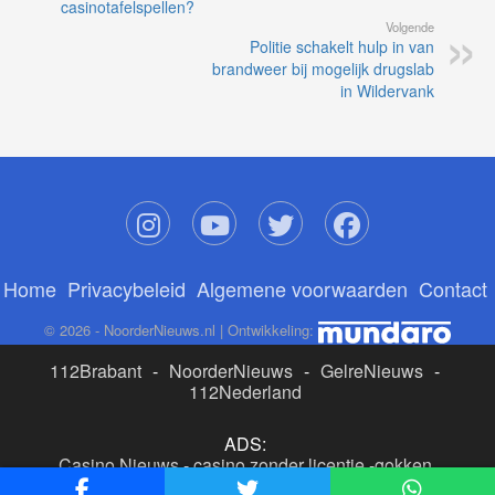
casinotafelspellen?
Volgende
Politie schakelt hulp in van
brandweer bij mogelijk drugslab
in Wildervank
Home
Privacybeleid
Algemene voorwaarden
Contact
© 2026 - NoorderNieuws.nl | Ontwikkeling:
112Brabant
-
NoorderNieuws
-
GelreNieuws
-
112Nederland
ADS:
Casino Nieuws
-
casino zonder licentie
-
gokken
buitenlandse site
-
beste online casino nederland