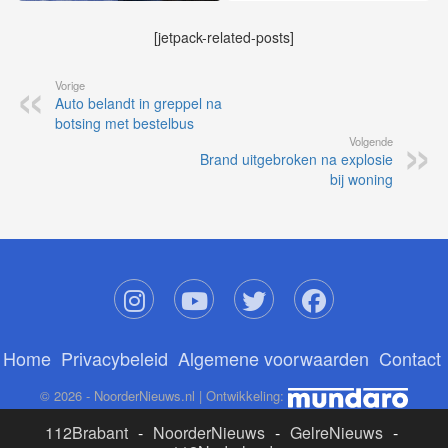
[jetpack-related-posts]
Vorige
Auto belandt in greppel na
botsing met bestelbus
Volgende
Brand uitgebroken na explosie
bij woning
Home
Privacybeleid
Algemene voorwaarden
Contact
© 2026 - NoorderNieuws.nl | Ontwikkeling:
112Brabant
-
NoorderNieuws
-
GelreNieuws
-