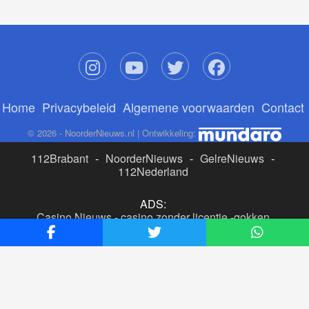
Home
Privacybeleid
Algemene voorwaarden
Contact
© 2026 - NoorderNieuws.nl | Ontwikkeling:
112Brabant
-
NoorderNieuws
-
GelreNieuws
-
112Nederland
ADS:
Casino Nieuws
-
casino zonder licentie
-
gokken
buitenlandse site
-
beste online casino nederland