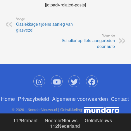
[jetpack-related-posts]
Vorige
Gaslekkage tijdens aanleg van
glasvezel
Volgende
Scholier op fiets aangereden
door auto
Home
Privacybeleid
Algemene voorwaarden
Contact
© 2026 - NoorderNieuws.nl | Ontwikkeling:
112Brabant
-
NoorderNieuws
-
GelreNieuws
-
112Nederland