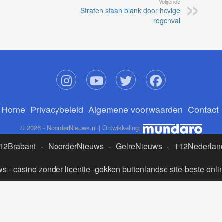
Volgende
Straten staan blank door hevige
regenval
Home
Privacybeleid
Algemene voorwaarden
Contact
© 2026 - NoorderNieuws.nl | Ontwikkeling:
12Brabant
-
NoorderNieuws
-
GelreNieuws
-
112Nederlan
ws
-
casino zonder licentie
-
gokken buitenlandse site
-
beste onli