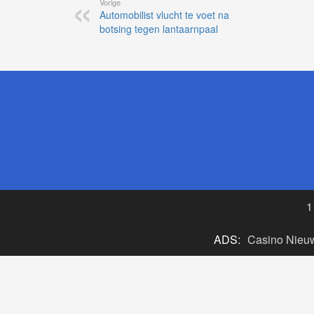
Vorige
Automobilist vlucht te voet na
botsing tegen lantaarnpaal
1
ADS:
Casino Nieu