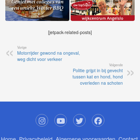
[jetpack-related-posts]
Vorige
Motorrijder gewond na ongeval,
weg dicht voor verkeer
Volgende
Politie grijpt in bij gevecht
tussen kat en hond, hond
overleden na schoten
Home
Privacybeleid
Algemene voorwaarden
Contact