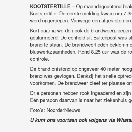
– Op maandagochtend brak e
KOOTSTERTILLE
Kootstertille. De eerste melding kwam om 7.
werd opgeroepen. Vanwege een afgesloten br
Kort daarna werden ook de brandweerploegen 
gealarmeerd. De eenheid uit Buitenpost was als
brand te staan. De brandweerlieden beklomme
bluswerkzaamheden. Rond 8.25 uur was de roo
controle.
De brand ontstond op ongeveer 40 meter hoogt
brand was gevlogen. Dankzij het snelle optr
voorkomen. De brandweer bleef ter plaatse om 
Drie personen hebben rook ingeademd en zijn
Eén persoon daarvan is naar het ziekenhuis g
Foto’s: NoorderNieuws
U kunt ons voortaan ook volgens via What