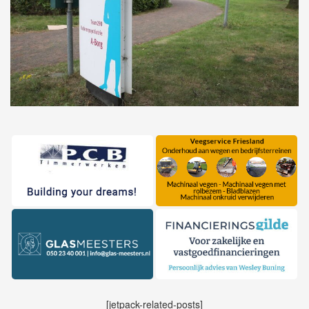
[jetpack-related-posts]