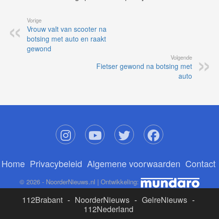
Vorige
Vrouw valt van scooter na
botsing met auto en raakt
gewond
Volgende
Fietser gewond na botsing met
auto
Home
Privacybeleid
Algemene voorwaarden
Contact
© 2026 - NoorderNieuws.nl | Ontwikkeling:
112Brabant
-
NoorderNieuws
-
GelreNieuws
-
112Nederland