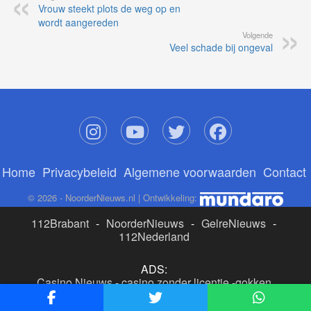
Vrouw steekt plots de weg op en
wordt aangereden
Volgende
Veel schade bij ongeval
Home
Privacybeleid
Algemene voorwaarden
Contact
© 2026 - NoorderNieuws.nl | Ontwikkeling:
112Brabant
-
NoorderNieuws
-
GelreNieuws
-
112Nederland
ADS:
Casino Nieuws
-
casino zonder licentie
-
gokken
buitenlandse site
-
beste online casino nederland