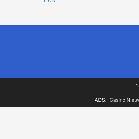
de as
1
ADS:
Casino Nieu