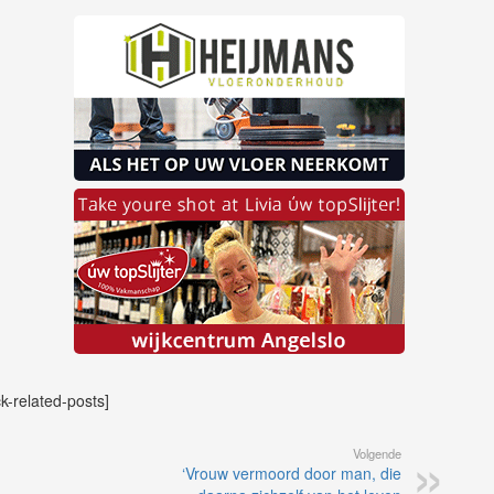
ck-related-posts]
Volgende
‘Vrouw vermoord door man, die