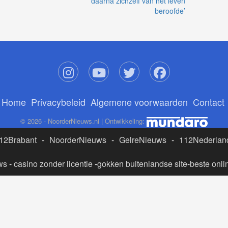
daarna zichzelf van het leven
beroofde’
Home
Privacybeleid
Algemene voorwaarden
Contact
© 2026 - NoorderNieuws.nl | Ontwikkeling:
12Brabant
-
NoorderNieuws
-
GelreNieuws
-
112Nederlan
ws
-
casino zonder licentie
-
gokken buitenlandse site
-
beste onli