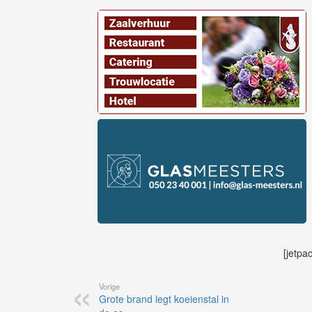
[jetpa
Vorige
Grote brand legt koeienstal in