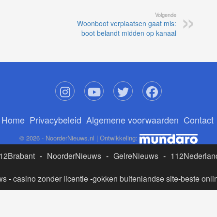
Volgende
Woonboot verplaatsen gaat mis:
boot belandt midden op kanaal
Home
Privacybeleid
Algemene voorwaarden
Contact
© 2026 - NoorderNieuws.nl | Ontwikkeling:
12Brabant
-
NoorderNieuws
-
GelreNieuws
-
112Nederlan
ws
-
casino zonder licentie
-
gokken buitenlandse site
-
beste onli