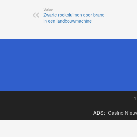
Vorige
Zwarte rookpluimen door brand
in een landbouwmachine
1
ADS:
Casino Nieu