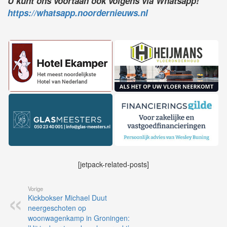
U kunt ons voortaan ook volgens via Whatsapp!
https://whatsapp.noordernieuws.nl
[jetpack-related-posts]
Vorige
Kickbokser Michael Duut
neergeschoten op
woonwagenkamp in Groningen: