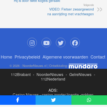
’Hij is door twee kogels geraakt’
Volgende
VIDEO: Fietser zwaargewond
na aanrijding met vrachtwagen
Home
Privacybeleid
Algemene voorwaarden
Contact
© 2026 - NoorderNieuws.nl | Ontwikkeling:
112Brabant
-
NoorderNieuws
-
GelreNieuws
-
112Nederland
ADS:
Casino Nieuws
-
casino zonder licentie
-
gokken
buitenlandse site
-
beste online casino nederland