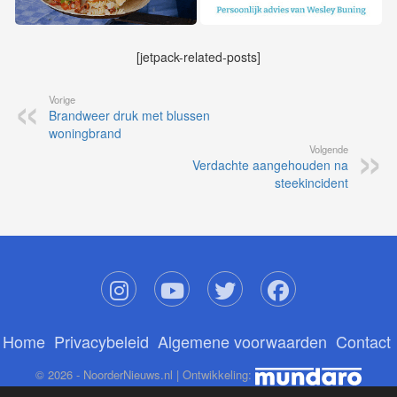
[jetpack-related-posts]
Vorige
Brandweer druk met blussen
woningbrand
Volgende
Verdachte aangehouden na
steekincident
Home
Privacybeleid
Algemene voorwaarden
Contact
© 2026 - NoorderNieuws.nl | Ontwikkeling: